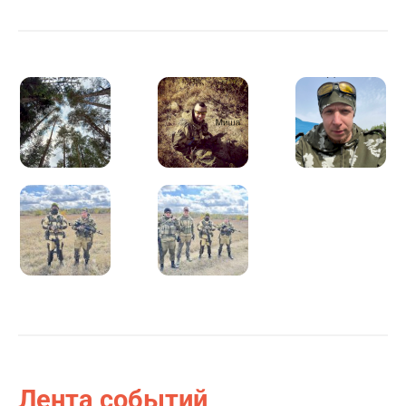
удовольствием, но и с пользой, решив организовать
сбор средств в помощь детям
Расскажу немного о мероприятии. Закрытие сезона,
так же как и открытие, собирает большое количество
участников на условном полигоне. Первостепенно это
общение в неформальной обстановке и активный
отдых на лоне природы. Однако, в момент начала
самой игры мероприятие набирает более серьезный
оборот. Все участники делятся на две стороны,
следуя сценарию игры, заранее продуманному и
подготовленному организаторами. С этого момента
от действий определенного участника команды
зависят условные жизни других собратьев по
оружию , что в дальнейшем влияет на ход и конечный
результат события. Мы приложим все усилия, чтобы
наша сторона одержала победу!
P. S. Это будет непросто
Лента событий