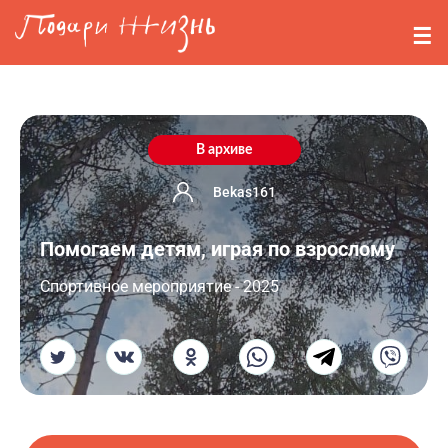
Перейти к основному содержанию
События
Стримерам
О нас
В архиве
Вопросы
Bekas161
Помогаем детям, играя по взрослому
Войти
Cпортивное мероприятие - 2025
Регистрация