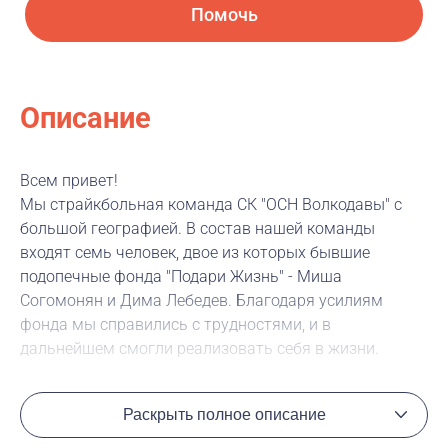
Помочь
Описание
Всем привет!
Мы страйкбольная команда СК "ОСН Волкодавы" с
большой географией. В состав нашей команды
входят семь человек, двое из которых бывшие
подопечные фонда "Подари Жизнь" - Миша
Согомонян и Дима Лебедев. Благодаря усилиям
фонда мы справились с трудностями, и в
дальнейшем смогли реализовать себя в жизни.
В предстоящие выходные состоится закрытие
страйкбольного сезона в Ростовской области, и мы
Раскрыть полное описание
подумали, почему бы провести время не только с