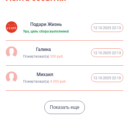
Всех неравнодушных приглашаем принять участие в
сборе средств. Жмите красную кнопку «Помочь» на
этой страничке. Даже 100 рублей имеют значение. В
свою очередь, будем стараться освещать
Подари Жизнь
мероприятие на месте, исходя из возможностей связи
12.10.2025 22:13
Ура, цель сбора выполнена!
Наши аккаунты в тг: Дима @Dmitry_BigArt Миша
@callsignsnipe
Галина
12.10.2025 22:13
Пожертвовал(а)
500 руб.
Михаил
12.10.2025 22:10
Пожертвовал(а)
4 000 руб.
Показать еще