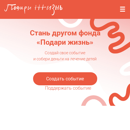
Перейти к основному содержанию
События
Стримерам
Стань другом фонда
О нас
«Подари жизнь»
Вопросы
Создай свое событие
и собери деньги на лечение детей
Войти
Создать событие
Регистрация
Поддержать событие