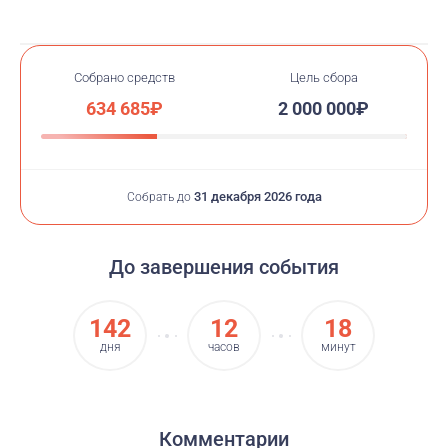
Устали ждать?
Тогда объявите сумму, которую вы лично отдадите в
фонд, если не исполните обещания. И не важно, кто
победит — вы или ваша старая жизнь — в любом
Собрано средств
Цель сбора
случае вы поможете детям!
634 685₽
2 000 000₽
31 декабря 2026 года
Собрать до
До завершения события
142
12
18
дня
часов
минут
Комментарии