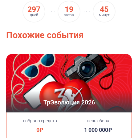
297
19
45
дней
часов
минут
Похожие события
ТрЭволюция 2026
cобрано средств
цель сбора
0₽
1 000 000₽