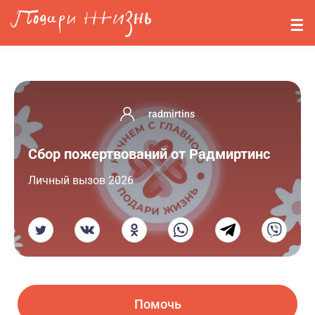
Перейти к основному содержанию
События
Стримерам
О нас
radmirtins
Вопросы
Сбор пожертвований от Радмиртинс
Войти
Личный вызов 2026
Регистрация
Помочь