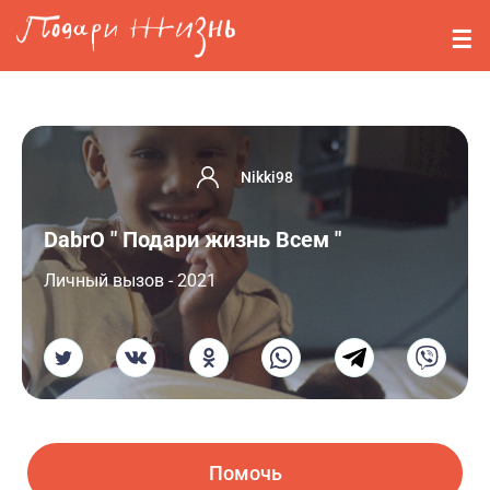
Перейти к основному содержанию
События
Стримерам
О нас
Nikki98
Вопросы
DabrO " Подари жизнь Всем "
Войти
Личный вызов - 2021
Регистрация
Помочь