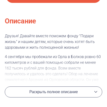
Описание
Друзья! Давайте вместе поможем фонду "Подари
жизнь" и нашим детям, которые очень хотят быть
здоровыми и жить полноценной жизнью!
4 сентября мы пробежали из Орла в Болхов ровно 60
километров и с вашей помощью собрали не менее
162 тысяч рублей для фонда. Всем вместе
получилось и удалось это сделать! Сбор на лечение
семилетнего Арсения из Орловской области. Он уже
во второй раз болеет лейкозом. Первый раз он болел
два с половиной года назад, лечился в Орле,
Раскрыть полное описание
некоторое время все было хорошо, но потом болезнь,
к сожалению, вернулась. Теперь, чтобы вылечиться,