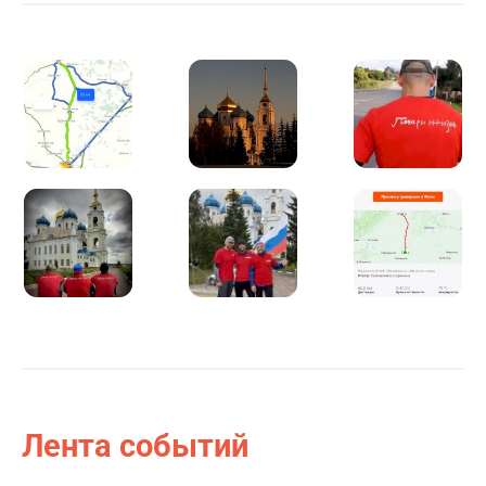
Арсению нужны противорецидивная терапия и
трансплантация костного мозга. А сейчас по
протоколу лечения требуется препарат "Блинцито",
который многократно повышает шансы на успех. Он
дорого стоит (161 378 руб. 1 флакон), а в клинике его
нет, и лечащие врачи Арсения попросили фонд о
помощи. А мы обращаемся к вам, друзья.
Александр Бурмистров:
Однажды, много лет назад, я
обрел друзей в незнакомом для себя городе. С тех пор
жизнь нас раскидала, но через 18 лет мы снова
встретились в родном для меня Орле за увлечением,
которое объединяет миллионы людей по всему миру.
В юности мы занимались разным спортом, но бег
вряд ли кто-то любил. У Антона появилась идея, и мы
почти не раздумывая поддержали его. Почему почти?
Для реализации идеи задали цель, которая для
Лента событий
каждого из нас в отдельности не выполнима. Мы
хотим, чтобы у детей, которым мы сможем помочь,