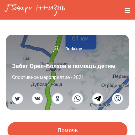
Перейти к основному содержанию
События
Стримерам
О нас
Rudakov
Вопросы
Забег Орел-Болхов в помощь детям
Войти
Cпортивное мероприятие - 2021
Регистрация
Помочь