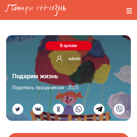
Перейти к основному содержанию
События
Стримерам
О нас
В архиве
Вопросы
admin
Подарим жизнь
Войти
Поделись праздником - 2025
Регистрация