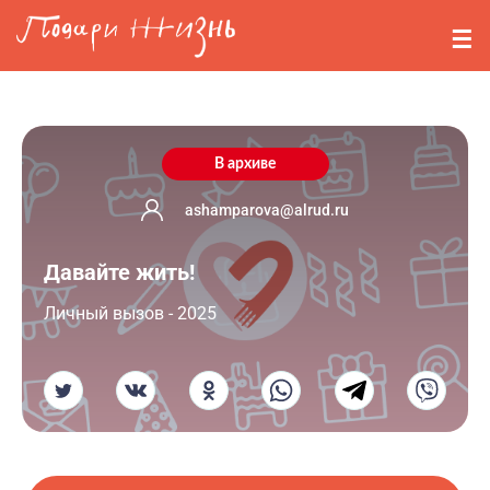
Перейти к основному содержанию
События
Стримерам
О нас
В архиве
Вопросы
ashamparova@alrud.ru
Давайте жить!
Войти
Личный вызов - 2025
Регистрация