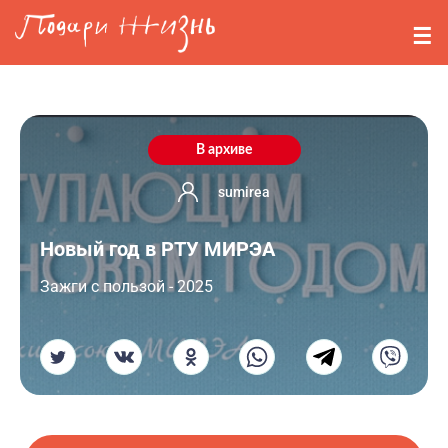
Перейти к основному содержанию
События
Стримерам
О нас
В архиве
Вопросы
sumirea
Новый год в РТУ МИРЭА
Войти
Зажги с пользой - 2025
Регистрация