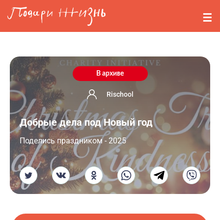
Перейти к основному содержанию
События
Стримерам
О нас
В архиве
Вопросы
Rischool
Добрые дела под Новый год
Войти
Поделись праздником - 2025
Регистрация