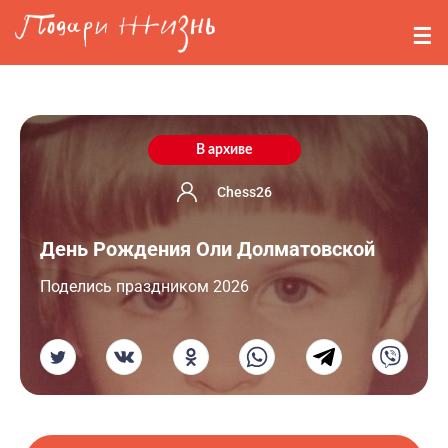
Перейти к основному содержанию
События
Стримерам
О нас
В архиве
Вопросы
Chess26
День Рождения Оли Долматовской
Войти
Поделись праздником 2026
Регистрация