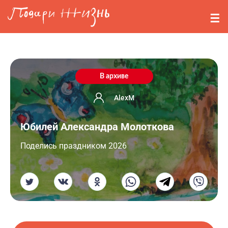
Перейти к основному содержанию
События
Стримерам
О нас
В архиве
Вопросы
AlexM
Юбилей Александра Молоткова
Войти
Поделись праздником 2026
Регистрация