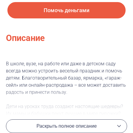
Помочь деньгами
Описание
В школе, вузе, на работе или даже в детском саду
всегда можно устроить веселый праздник и помочь
детям. Благотворительный базар, ярмарка, «гараж-
сейл» или онлайн-распродажа – все может доставить
радость и принести пользу.
Дети на уроках труда создают настоящие шедевры?
Их мамы и бабушки пекут лучшие в мире пирожки?
Благотворительные школьные ярмарки – лучший
Раскрыть полное описание
способ продемонстрировать таланты!