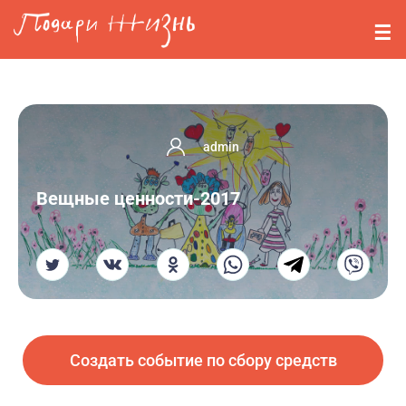
Перейти к основному содержанию
События
Стримерам
О нас
admin
Вопросы
Вещные ценности-2017
Войти
Регистрация
Создать событие по сбору средств