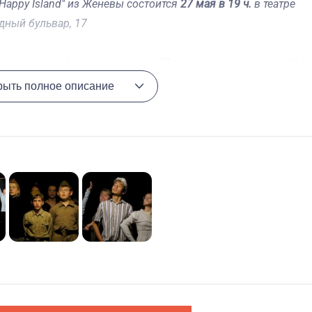
appy Island" из Женевы состоится
27 мая в 19 ч.
в театре
дный бульвар, 17
ртвование (нажать на кнопку "Помочь на этой странице") и 
va@podari-zhizn.ru
. В случае если вам удобнее ссделать
рыть полное описание
фонда "Подари жизнь" по адресу:
(звонок из регионов бесплатный),
+7 (495) 995-31-05
блей за один взрослый билет и 300 рублей за детский биле