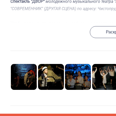
Спектакль "ДВОР"
молодежного музыкального театра "H
"СОВРЕМЕННИК" (ДРУГАЯ СЦЕНА) по адресу: Чистопру
Чтобы получить приглашение, необходимо сделать поже
квитанцию на адрес
vf@podari-zhizn.ru
или
inna.chibiso
Раск
пожертвование наличными, то можно приехать в офис 
ул. Доватора, д. 13, подъезд 2А, тел.: 8-800-250-5222 
Минимальный размер пожертвования составляет 700 ру
лет).