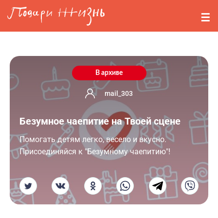
Перейти к основному содержанию
События
Стримерам
О нас
В архиве
Вопросы
mail_303
Безумное чаепитие на Твоей сцене
Войти
Помогать детям легко, весело и вкусно.
Регистрация
Присоединяйся к "Безумному чаепитию"!