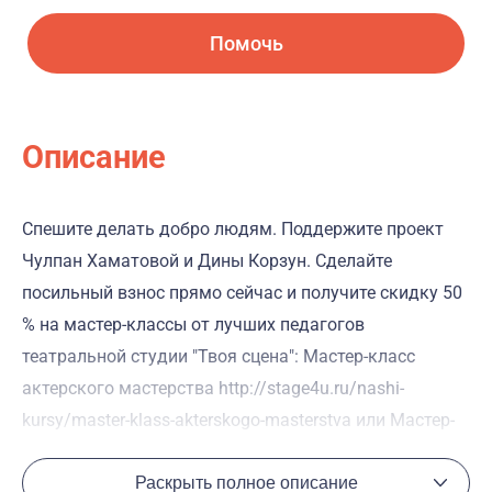
Помочь
Описание
Спешите делать добро людям. Поддержите проект
Чулпан Хаматовой и Дины Корзун. Сделайте
посильный взнос прямо сейчас и получите скидку 50
% на мастер-классы от лучших педагогов
театральной студии "Твоя сцена": Мастер-класс
актерского мастерства http://stage4u.ru/nashi-
kursy/master-klass-akterskogo-masterstva или Мастер-
класс ораторского искусства http://stage4u.ru/nashi-
kursy/master-klass-po-oratorskomu-iskusstvu .
Раскрыть полное описание