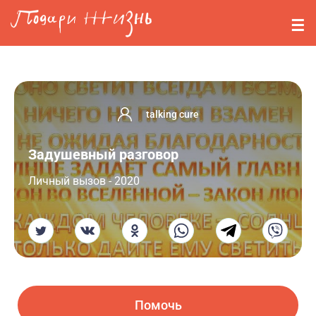
Перейти к основному содержанию
События
Стримерам
О нас
talking cure
Вопросы
Задушевный разговор
Войти
Личный вызов - 2020
Регистрация
Помочь