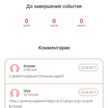
поскольку я не знаю, сколько вы захотите
До завершения события
пожертвовать. Но даже если ваш взнос будет
небольшим, это все равно наполнит мое сердце
0
0
0
радостью.
дней
часов
минут
Сбор продлится до 22 сентября, когда мы все
соберемся в Петербурге, чтобы отметить День
рождения все вместе!
Комментарии
Спасибо большое!
Ксения
22.09.2017
3 000 руб.
С Днём Рождения! Отличная идея!!!
Ваш,
Леха Фиников
Olya
20.09.2017
55 555 руб.
Лёха, с днем рождения! Идея на 5! Целую и до скорой
встречи!