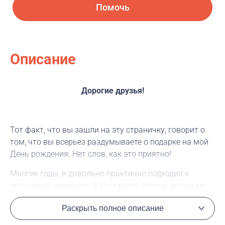
Помочь
Описание
Дорогие друзья!
Тот факт, что вы зашли на эту страничку, говорит о
том, что вы всерьез раздумываете о подарке на мой
День рождения. Нет слов, как это приятно!
Многие годы, я довольно практично подходил к
получению подарков. Я составлял список, которому
вы, мои друзья, следовали. Вероятность не угадать
Раскрыть полное описание
стремилась к нулю (элемент радостной
неожиданности, правда, тоже исчезал).