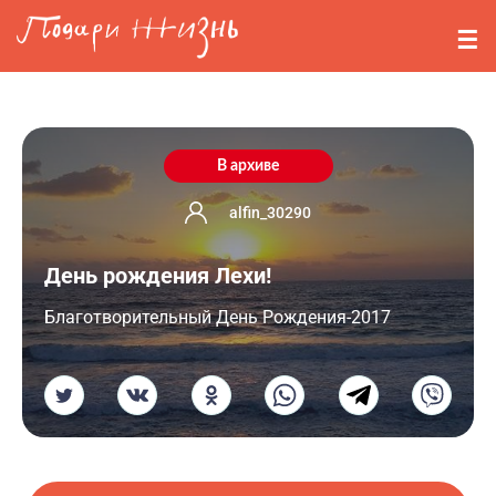
Перейти к основному содержанию
События
Стримерам
О нас
В архиве
Вопросы
alfin_30290
День рождения Лехи!
Войти
Благотворительный День Рождения-2017
Регистрация