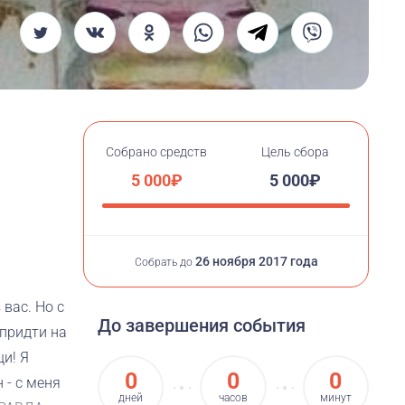
Собрано средств
Цель сбора
5 000₽
5 000₽
26 ноября 2017 года
Собрать до
вас. Но с
До завершения события
 придти на
и! Я
0
0
0
 - с меня
дней
часов
минут