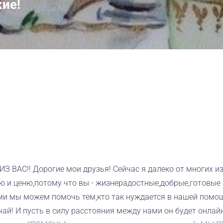
кие!
С!! Дорогие мои друзья! Сейчас я далеко от многих из 
ю и ценю,потому что вы - жизнерадостные,добрые,готовые
ами мы можем помочь тем,кто так нуждается в нашей помощ
й! И пусть в силу расстояния между нами он будет онлайн