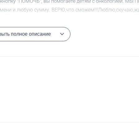
 кнопку "ПОМОЧЬ", вы помогаете детям с онкологией. МЫ 
ени и любую сумму. ВЕРЮ,что сможем!!!Люблю,скучаю,жд
рыть полное описание