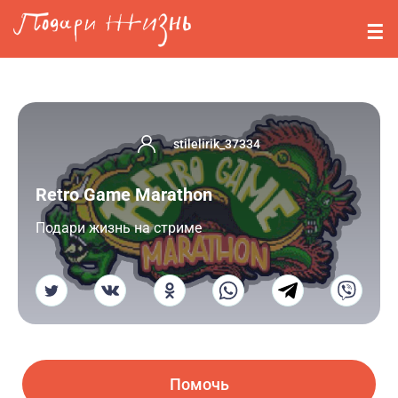
Перейти к основному содержанию
События
Стримерам
О нас
stilelirik_37334
Вопросы
Retro Game Marathon
Войти
Подари жизнь на стриме
Регистрация
Помочь