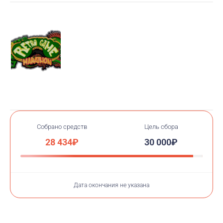
здесь:
https://www.twitch.tv/therussianruinner
Контакты:
Организатор:
https://vk.com/8bitgamenerd
Менеджер по
продвижению:
https://vk.com/fabled_domino_club
Партнёр:
GS Project | Speedrun
Собрано средств
Цель сбора
28 434₽
30 000₽
Дата окончания не указана