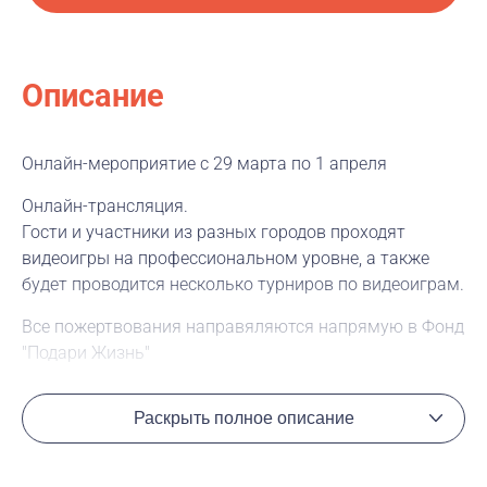
Описание
Онлайн-мероприятие с 29 марта по 1 апреля
Онлайн-трансляция.
Гости и участники из разных городов проходят
видеоигры на профессиональном уровне, а также
будет проводится несколько турниров по видеоиграм.
Все пожертвования направяляются напрямую в Фонд
"Подари Жизнь"
Расписание и подробности можно посмотреть на
Раскрыть полное описание
сайте проекта:
http://retrogamemarathon.ru
Прямая трансляция будет проходить