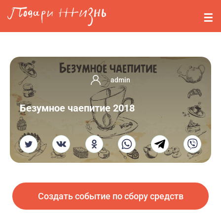
Перейти к основному содержанию
События
Стримерам
О нас
admin
Вопросы
Безумное чаепитие 2018
Войти
Регистрация
Создать событие по сбору средств