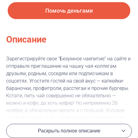
Помочь деньгами
Описание
Зарегистрируйте свое “Безумное чаепитие” на сайте и
отправьте приглашение на чашку чая коллегам
друзьям, родным, соседям или подписчикам в
соцсетях. Угостите гостей на свой вкус — капкейки-
бараночки, профитроли, расстегаи и прочие бургеры.
Кстати, пить чай совершенно не обязательно —
можно и кофе, да хоть кефир! Но непременно 26
ноября, и обязательно весело и с пользой. Условие
участия только одно — любой благотворительный
взнос в пользу фонда! Следите за пожертвованиями
Раскрыть полное описание
ваших гостей онлайн с помощью счетчика на