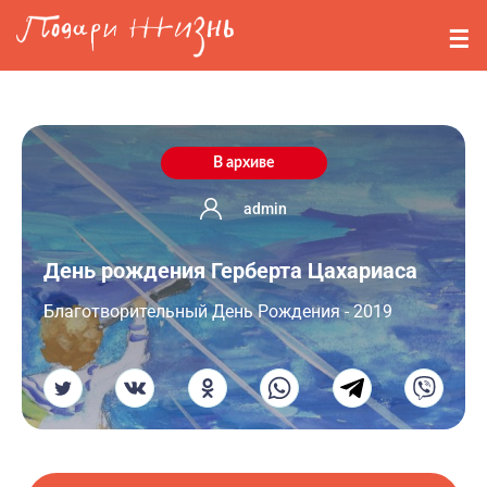
Перейти к основному содержанию
События
Стримерам
О нас
В архиве
Вопросы
admin
День рождения Герберта Цахариаса
Войти
Благотворительный День Рождения - 2019
Регистрация