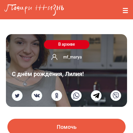
Перейти к основному содержанию
События
Стримерам
О нас
В архиве
Вопросы
mf_marya
С днём рождения, Лилия!
Войти
Регистрация
Помочь