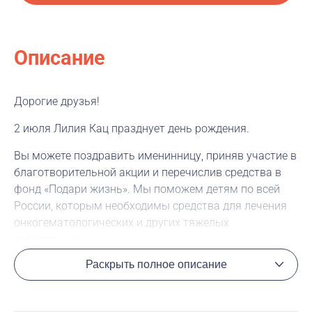
Описание
Дорогие друзья!
2 июля
Лилия Кац празднует день рождения.
Вы можете поздравить именинницу, приняв участие в
благотворительной акции и перечислив средства в
фонд «Подари жизнь». Мы поможем детям по всей
России, которым необходимы средства для лечения
онкогематологических и других тяжелых
заболеваний.
Раскрыть полное описание
Нажав на кнопку «Помочь», каждый из вас может
перечислить любую сумму в фонд «Подари жизнь» и
при желании в поле «Комментарий» написать