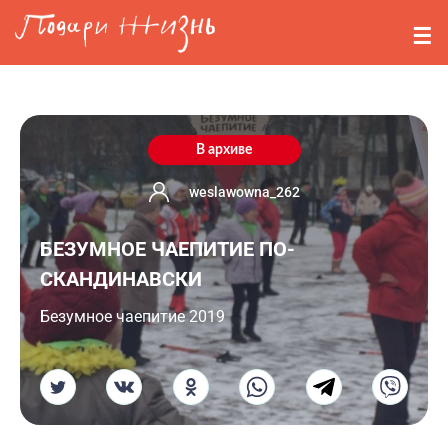
Перейти к основному содержанию
События
Стримерам
О нас
В архиве
Вопросы
weslawowna_262
БЕЗУМНОЕ ЧАЕПИТИЕ ПО-
Войти
СКАНДИНАВСКИ
Регистрация
Безумное чаепитие 2019