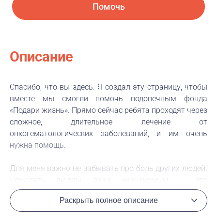
Помочь
Описание
Спасибо, что вы здесь. Я создал эту страницу, чтобы
вместе мы смогли помочь подопечным фонда
«Подари жизнь». Прямо сейчас ребята проходят через
сложное, длительное лечение от
онкогематологических заболеваний, и им очень
нужна помощь.
Для меня важно не забывать про боль других людей.
Помогать людям, даже незнакомым — это
нормально. В современном мире помощь зачастую
Раскрыть полное описание
воспринимается как какой-то подвиг, а так быть не
должно. Я верю, что когда-нибудь