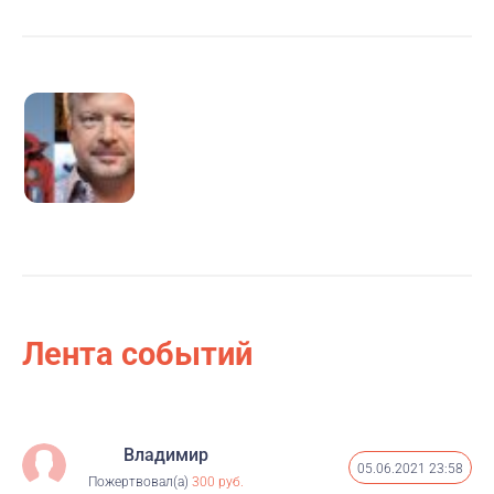
благотворительность станет нормой для каждого,
потому что каждый может вносить свой посильный
вклад в доброе дело.
Вы можете перечислить 50, 100, 200 рублей — любую
сумму. Кажется, что это мало и что на такие деньги
лекарство от рака не купишь. Но когда нас много и
все мы захотим помочь, 100 рублей превратятся
сначала в 1000, потом в 5000, а потом в миллионы. О
таком подарке на день рождения можно только
мечтать!
Давайте сделаем это: жмите кнопку
«Помочь».
Лента событий
Ваш Валдис
Владимир
05.06.2021 23:58
Пожертвовал(а)
300 руб.