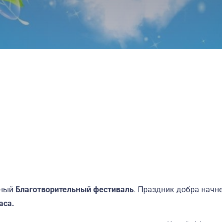
дный
Благотворительный фестиваль
. Праздник добра начн
аса.