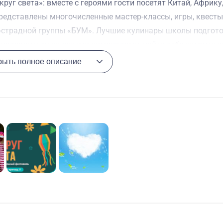
круг света»: вместе с героями гости посетят Китай, Африк
представлены многочисленные мастер-классы, игры, квесты
эстрадной группы «БУМ». Лучшие кулинары школы подгот
т насладиться вкусными лимонадами, найти себе памятные
рыть полное описание
ичных пожертвований через QR-код, предоставленный фон
ться в фонд.