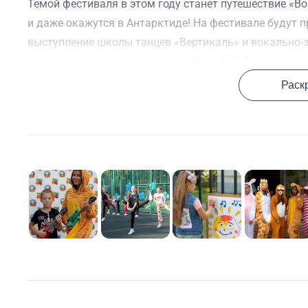
Темой фестиваля в этом году станет путешествие «Во
и даже окажутся в Антарктиде! На фестивале будут 
выступление школы танцев «Вертикаль» и вокально-
выставку самых невероятных сладостей. Гости могу
книжки, фильмы и многое другое.
Раск
На фестивале будет использоваться система безнал
жизнь": все пожертвования будут напрямую отправля