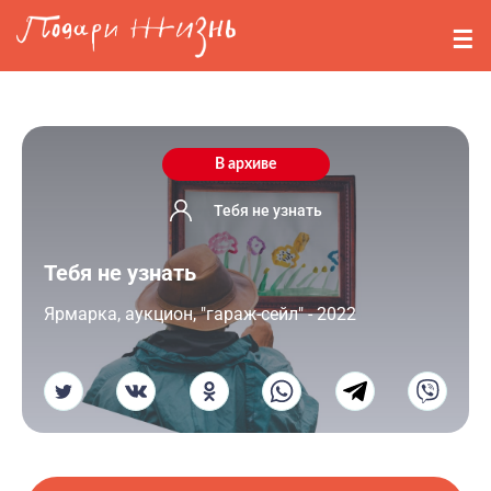
Перейти к основному содержанию
События
Стримерам
О нас
В архиве
Вопросы
Тебя не узнать
Тебя не узнать
Войти
Ярмарка, аукцион, "гараж-сейл" - 2022
Регистрация