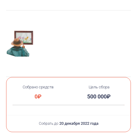
помогающие детям.
Если вы хотите совершить пожертвование напрямую
в фонд,
жмите красную кнопку "Помочь" на этой
страничке
. И помните, что любая даже самая
незначительная сумма поможет ребенку сделать шаг
к победе над болезнью.
В аукционе примут участие 10 ведущих российских
галерей и 38 независимых художников, в
совокупности представив более 80-ти картин.
Половина вырученных с аукциона средств будет
направлена молодым художникам, а вторая
Собрано средств
Цель сбора
половина - на поддержку тяжелобольных детей.
0₽
500 000₽
Подробнее о проекте можно посмотреть тут:
https://instagram.com/tebya.ne.uznat?
igshid=YmMyMTA2M2Y=
20 декабря 2022 года
Собрать до
Присоединяйтесь! Вместе мы можем больше!