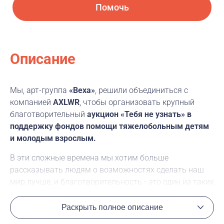
Помочь
Описание
Мы, арт-группа
«Веха»
, решили объединиться с
компанией
AXLWR
, чтобы организовать крупный
благотворительный
аукцион «Тебя не узнать» в
поддержку фондов помощи тяжелобольным детям
и молодым взрослым.
В эти сложные времена мы хотим больше
рассказывать людям о возможностях сделать наш
мир лучше, и благотворительность - это один из таких
путей. Наш аукцион - это возможность сделать два
добрых дела одновременно - поддержать молодых
Раскрыть полное описание
художников и благотворительные фонды,