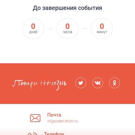
До завершения события
0
0
0
дней
часов
минут
Почта
vf@podari-zhizn.ru
Телефон