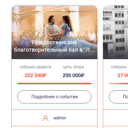
Рождественский
благотворительный бал в "Л...
cобрано средств
цель сбора
cобрано
202 340₽
200 000₽
27 
Подробнее о событии
По
admin