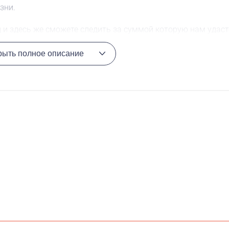
зни.
 и здесь же сможете следить за суммой которую нам удаст
рыть полное описание