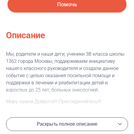
Помочь
Описание
Мы, родители и наши дети, ученики 3В класса школы
1362 города Москвы, поддерживаем инициативу
нашего классного руководителя и создали данное
событие с целью оказания посильной помощи и
поддержки в лечении и реабилитации детей и
взрослых до 25 лет, больных онкологией.
Миру нужна Доброта!!! Присоединяйтесь!!!
Доброта входит тихo, без cтyка.
И не требует cлавы в ответ.
Раскрыть полное описание
Доброта – слишком цeнная штyка.