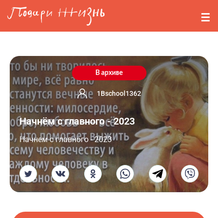
Перейти к основному содержанию
События
Стримерам
О нас
В архиве
Вопросы
1Bschool1362
Начнём с главного - 2023
Войти
Начнем с главного - 2023
Регистрация