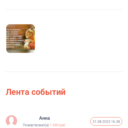
У дешёвых людей её нет.
Мы просим протянуть руку помощи, поддержать в
трудную минуту и оказать посильную помощь,
которая обязательно воплотится в светлое и
здоровое будущее ребёнка! И мы верим, что
благодаря данному событию мы сможем поддержать
тяжелобольного ребенка в трудной борьбе за жизнь,
подарить ему шанс на здоровое детство.
Лента событий
Анна
31.08.2023 16:38
Пожертвовал(а)
1 000 руб.