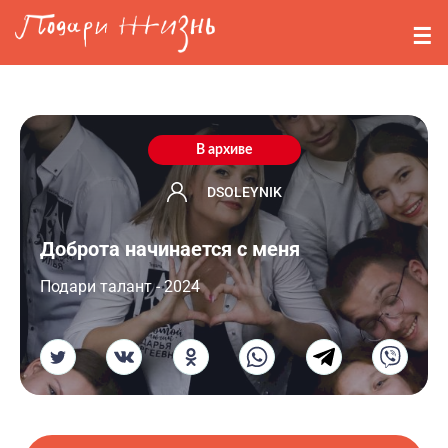
Перейти к основному содержанию
События
Стримерам
О нас
В архиве
Вопросы
DSOLEYNIK
Доброта начинается с меня
Войти
Подари талант - 2024
Регистрация