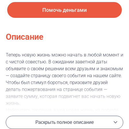
Помочь деньгами
Описание
Теперь новую жизнь можно начать в любой момент и
с чистой совестью. В ожидании заветной даты
объявите о своём решении всем друзьям и знакомым
— создайте страницу своего события на нашем сайте.
Чтобы был стимул бороться, призовите друзей
делать пожертвования на странице события —
заявите сумму, которая подвигнет вас начать новую
жизнь.
Наберитесь терпения, ваша новая жизнь на подходе,
надо только дождаться, пока все деньги будут
Раскрыть полное описание
собраны.