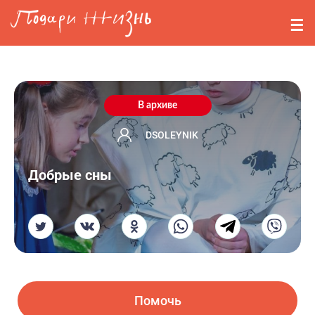
Перейти к основному содержанию
События
Стримерам
О нас
В архиве
Вопросы
DSOLEYNIK
Добрые сны
Войти
Регистрация
Помочь