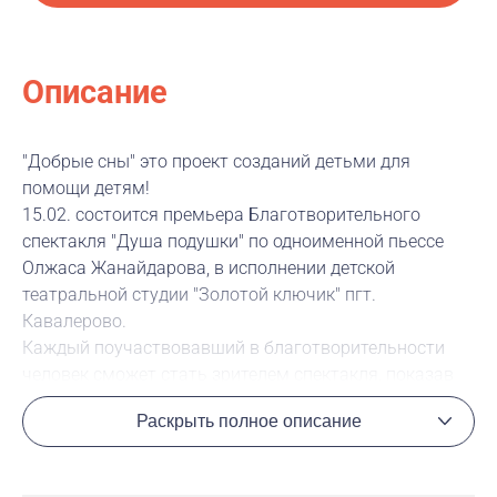
Описание
"Добрые сны" это проект созданий детьми для
помощи детям!
15.02. состоится премьера Благотворительного
спектакля "Душа подушки" по одноименной пьессе
Олжаса Жанайдарова, в исполнении детской
театральной студии "Золотой ключик" пгт.
Кавалерово.
Каждый поучаствовавший в благотворительности
человек сможет стать зрителем спектакля, показав
чек о переводе в фонд "Подари жизнь" на сумму от
Раскрыть полное описание
300 руб.
Чтобы поддержать подопечных фонда, нужно нажать