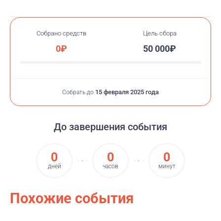
тяжело, с любыми болезнями, в этом событии я хочу
помочь детям, которые сейчас борются с онкологией.
Им всем достаточно тяжело и всем им нужна
Собрано средств
Цель сбора
здоровая жизнь. Так что
давайте поможем им
0₽
50 000₽
вместе,
пожалуйста!!
15 февраля 2025 года
Собрать до
До завершения события
0
0
0
дней
часов
минут
Похожие события