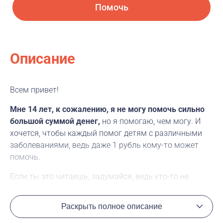
Помочь
Описание
Всем привет!
Мне 14 лет, к сожалению, я не могу помочь сильно
большой суммой денег,
но я помогаю, чем могу. И
хочется, чтобы каждый помог детям с различными
заболеваниями, ведь даже 1 рубль кому-то может
помочь.
Если ты это читаешь, задумайся, ведь кто-то не
может жить так же спокойно как и ты. У разных
людей есть различные заболевания, в последнее
Раскрыть полное описание
время очень много про это прочитала. И всем