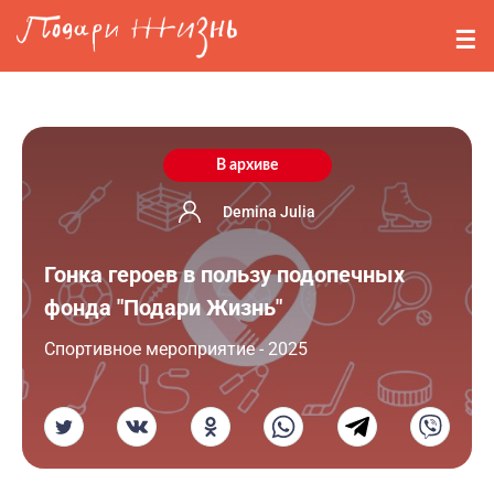
Перейти к основному содержанию
События
Стримерам
О нас
В архиве
Вопросы
Demina Julia
Гонка героев в пользу подопечных
Войти
фонда "Подари Жизнь"
Регистрация
Cпортивное мероприятие - 2025