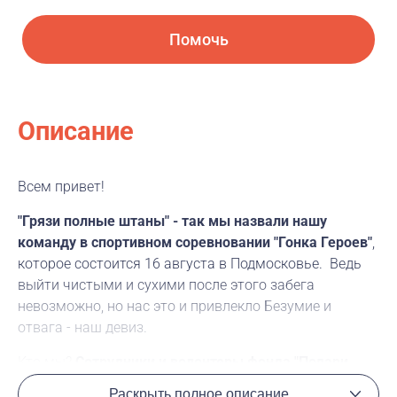
Помочь
Описание
Всем привет!
"Грязи полные штаны" - так мы назвали нашу
команду в спортивном соревновании "Гонка Героев"
,
которое состоится 16 августа в Подмосковье. Ведь
выйти чистыми и сухими после этого забега
невозможно, но нас это и привлекло Безумие и
отвага - наш девиз.
Кто мы?
Сотрудники и волонтеры фонда "Подари
Жизнь", детские врачи-онкологи из Подмосковного
Раскрыть полное описание