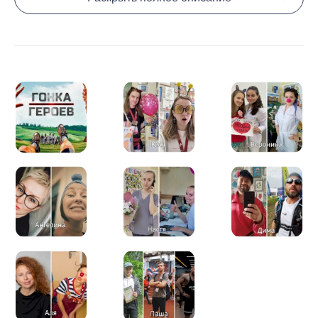
онкодиспансера, а также парень, победивший в
детстве лейкоз.
Мы решили бросить самим себе
вызов и, многие будучи далеко не спортсменами,
поучаствовать в сложном спортивном забеге с
препятствиями среди тысяч человек.
Страшно? А то! Но и нашим подопечным детям и их
родителям тоже часто бывает страшно. Поэтому мы
хотим своим примером вдохновить их продолжать
бороться и побеждать свой страх.
Для нас это очень важно! Ваши донаты станут для
нас огромной подержкой и мотивацией во время
подготовки к "Гонке", не дадут сойти с дистанции и
дойти до конца!
Чтобы помочь детям и сказать слова поддержки
нам, просто нажмите красную кнопку "Помочь" на
этой страничке. Даже 100 рублей имеют значение!