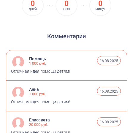
0
0
0
лейкоз. И теперь он помогает людям становиться
дней
часов
минут
лучше изо дня в день. Волонтёрил в фонде в проекте
Игры Победителей (и не только). Верит, что вместе с
Димой вынесет из грязи девушек из команды
Комментарии
Помощь
16.08.2025
1 000 руб.
Отличная идея помощи детям!
Анна
16.08.2025
1 000 руб.
Отличная идея помощи детям!
Елисавета
16.08.2025
20 000 руб.
Отличная идея помощи детям!