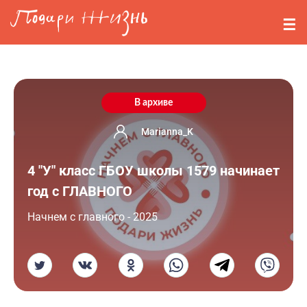
Перейти к основному содержанию
События
Стримерам
О нас
В архиве
Вопросы
Marianna_K
4 "У" класс ГБОУ школы 1579 начинает
Войти
год с ГЛАВНОГО
Регистрация
Начнем с главного - 2025