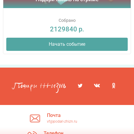
Собрано
2129840 р.
Начать событие
Почта
vf@podari-zhizn.ru
Телефон