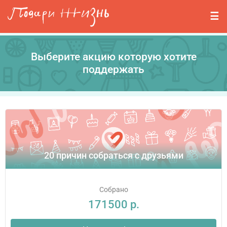
Перейти к основному содержанию
События
Стримерам
Выберите акцию которую хотите
О нас
поддержать
Вопросы
Войти
Регистрация
20 причин собраться с друзьями
Собрано
171500 р.