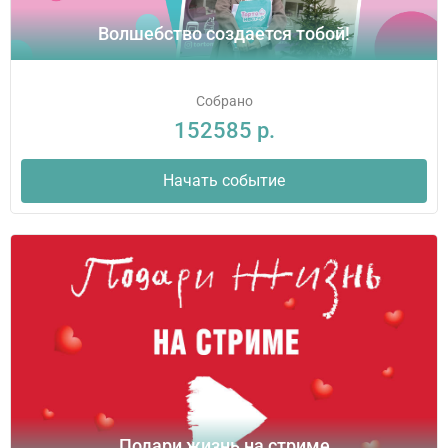
Волшебство создается тобой!
Собрано
152585 р.
Начать событие
Подари жизнь на стриме