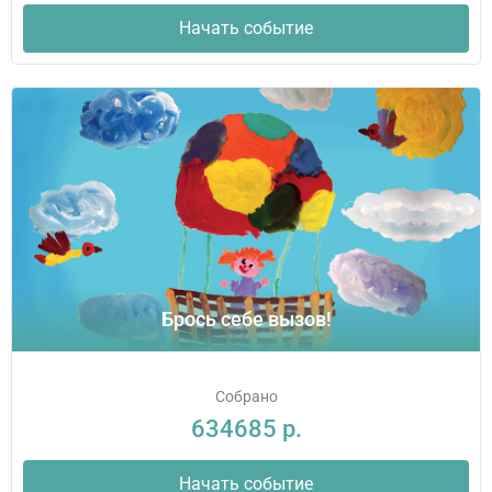
Начать событие
Брось себе вызов!
Собрано
634685 р.
Начать событие