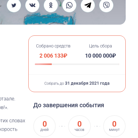
Собрано средств
Цель сбора
2 006 133₽
10 000 000₽
31 декабря 2021 года
Собрать до
зале. ​
До завершения события
!».​
этих словах
0
0
0
скорость
дней
часов
минут