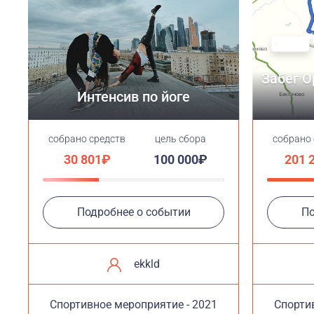
Забег О
Интенсив по йоге
cобрано средств
цель сбора
cобрано
30 801₽
100 000₽
201 
Подробнее о событии
По
ekkld
Cпортивное мероприятие - 2021
Cпорти