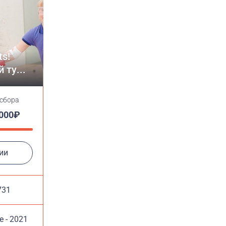
s!"
 ту...
 сбора
 000₽
ии
731
 - 2021