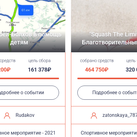
рел-Болхов в помощь
"Squash The Limit
детям
Благотворительный
 средств
цель сбора
cобрано средств
цель
200₽
161 378₽
464 750₽
320
дробнее о событии
Подробнее о событ
Rudakov
zatonskaya_78
вное мероприятие - 2021
Cпортивное мероприятие