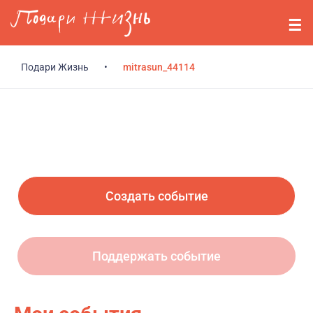
Перейти к основному содержанию
События
Стримерам
Подари Жизнь
•
mitrasun_44114
О нас
Вопросы
Войти
Создать событие
Регистрация
Поддержать событие