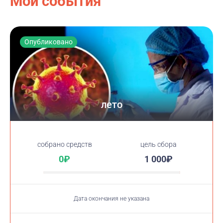
Мои события
Опубликовано
лето
cобрано средств
цель сбора
0₽
1 000₽
Дата окончания не указана