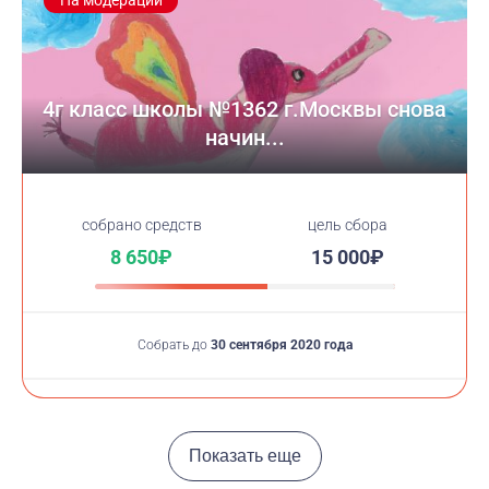
На модерации
4г класс школы №1362 г.Москвы снова
начин...
cобрано средств
цель сбора
8 650₽
15 000₽
Собрать до
30 сентября 2020 года
Показать еще