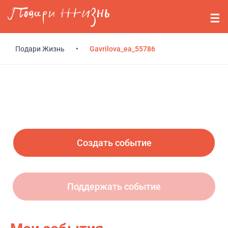
Перейти к основному содержанию
События
Стримерам
Подари Жизнь
•
Gavrilova_ea_55786
О нас
Вопросы
Войти
Создать событие
Регистрация
Поддержать событие