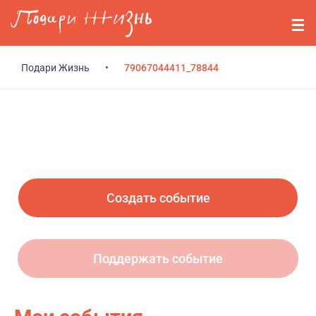
Перейти к основному содержанию
События
Стримерам
Подари Жизнь
•
79067044411_78844
О нас
Вопросы
Войти
Создать событие
Регистрация
Поддержать событие