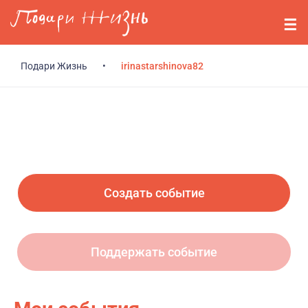
Перейти к основному содержанию
События
Стримерам
Подари Жизнь
•
irinastarshinova82
О нас
Вопросы
Войти
Создать событие
Регистрация
Поддержать событие