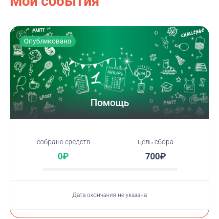
Мои события
Опубликовано
Помощь
cобрано средств
цель сбора
0₽
700₽
Дата окончания не указана