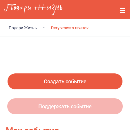
Перейти к основному содержанию
События
Стримерам
Подари Жизнь
•
Dety vmesto tsvetov
О нас
Вопросы
Войти
Создать событие
Регистрация
Поддержать событие