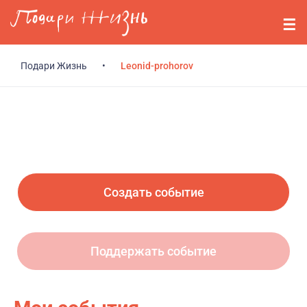
Перейти к основному содержанию
События
Стримерам
Подари Жизнь
•
Leonid-prohorov
О нас
Вопросы
Войти
Создать событие
Регистрация
Поддержать событие