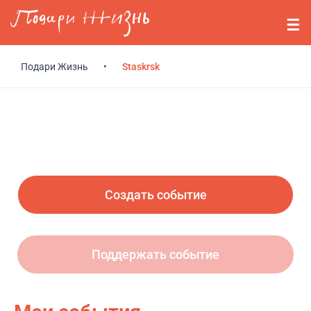
Перейти к основному содержанию
События
Стримерам
Подари Жизнь
•
Staskrsk
О нас
Вопросы
Войти
Создать событие
Регистрация
Поддержать событие