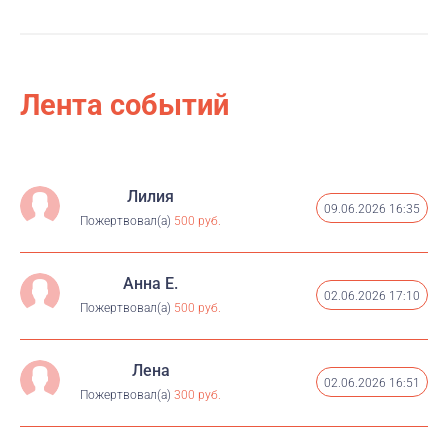
собранные средства будут направлены на оплату
лечения, закупку жизненно важных лекарств и
медицинского оборудования для тяжелобольных
детей.
Лента событий
Любая сумма имеет значение. Ваш вклад может
стать решающим шагом к выздоровлению ребёнка и
дать ему шанс на полноценную жизнь.
Лилия
Давайте объединим усилия и подарим детям самое
09.06.2026 16:35
Пожертвовал(а)
500 руб.
ценное — здоровье!
Анна Е.
02.06.2026 17:10
Пожертвовал(а)
500 руб.
Лена
02.06.2026 16:51
Пожертвовал(а)
300 руб.