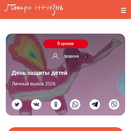
Перейти к основному содержанию
События
Стримерам
О нас
В архиве
Вопросы
lpopova
День защиты детей
Войти
Личный вызов 2026
Регистрация