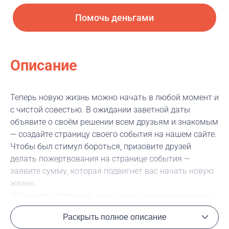
Помочь деньгами
Описание
Теперь новую жизнь можно начать в любой момент и
с чистой совестью. В ожидании заветной даты
объявите о своём решении всем друзьям и знакомым
— создайте страницу своего события на нашем сайте.
Чтобы был стимул бороться, призовите друзей
делать пожертвования на странице события —
заявите сумму, которая подвигнет вас начать новую
жизнь.
Наберитесь терпения, ваша новая жизнь на подходе,
надо только дождаться, пока все деньги будут
Раскрыть полное описание
собраны.