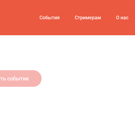
События
Стримерам
О нас
ть событие