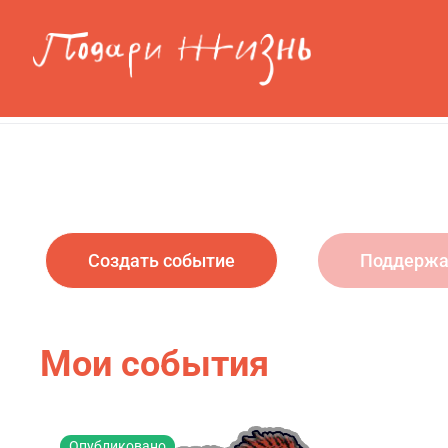
Перейти к основному содержанию
Подари Жизнь
•
stilelirik_37334
Создать событие
Поддержа
Мои события
Опубликовано