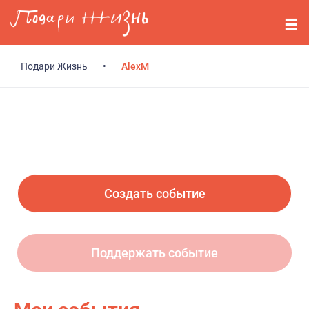
Перейти к основному содержанию
События
Стримерам
Подари Жизнь
•
AlexM
О нас
Вопросы
Войти
Создать событие
Регистрация
Поддержать событие