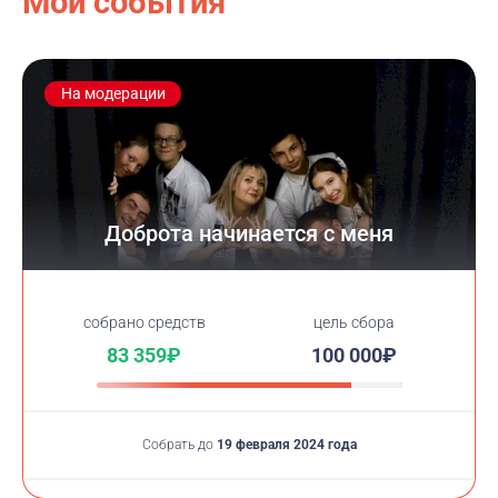
Мои события
На модерации
Доброта начинается с меня
cобрано средств
цель сбора
83 359₽
100 000₽
Собрать до
19 февраля 2024 года