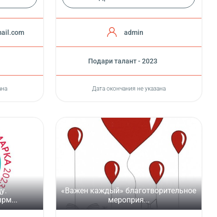
ail.com
admin
Подари талант - 2023
ана
Дата окончания не указана
у.
«Важен каждый» благотворительное
рм...
мероприя...