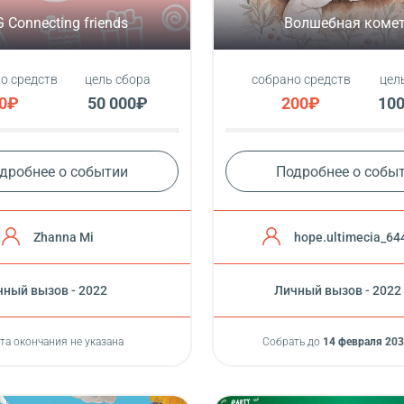
G Connecting friends
Волшебная коме
о средств
цель сбора
собрано средств
цел
0₽
50 000₽
200₽
100
дробнее о событии
Подробнее о собы
Zhanna Mi
hope.ultimecia_64
ный вызов - 2022
Личный вызов - 2022
та окончания не указана
Собрать до
14 февраля 203