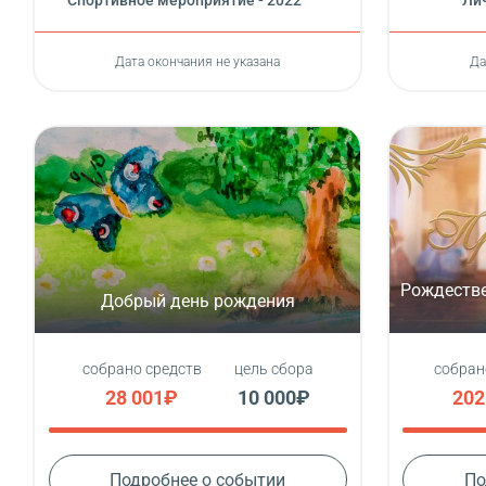
Cпортивное мероприятие - 2022
Лич
Дата окончания не указана
Да
Рождестве
Добрый день рождения
собрано средств
цель сбора
собран
28 001₽
10 000₽
202
Подробнее о событии
По