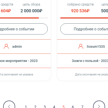
 средств
цель сбора
собрано средств
цел
1 604₽
2 000 000₽
920 536₽
500
дробнее о событии
Подробнее о собы
admin
liceum1535
ое мероприятие - 2023
Зажги с пользой - 202
та окончания не указана
Дата окончания не указ
1
2
3
4
5
6
7