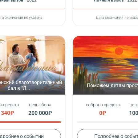
ный вызов - 2022
Личный вызов - 2022
та окончания не указана
Дата окончания не указ
нский благотворительный
Поможем детям прос
бал в "Л...
о средств
цель сбора
собрано средств
цел
 340₽
200 000₽
0₽
100
дробнее о событии
Подробнее о собы