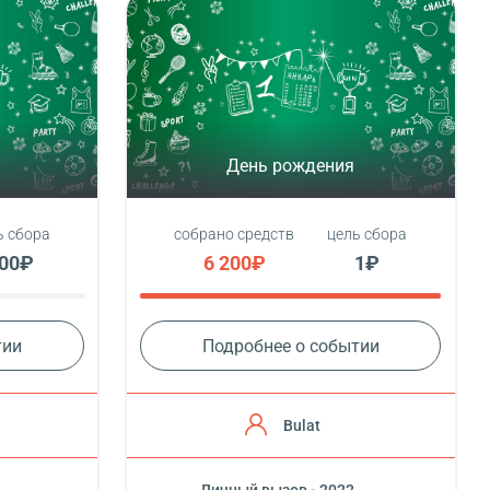
День рождения
ь сбора
собрано средств
цель сбора
00₽
6 200₽
1₽
тии
Подробнее о событии
Bulat