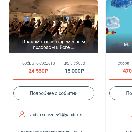
Знакомство с современным
Мар
подходом к йоге ...
собрано средств
цель сбора
собран
24 530₽
15 000₽
470
Подробнее о событии
По
vadim.seleznev1@yandex.ru