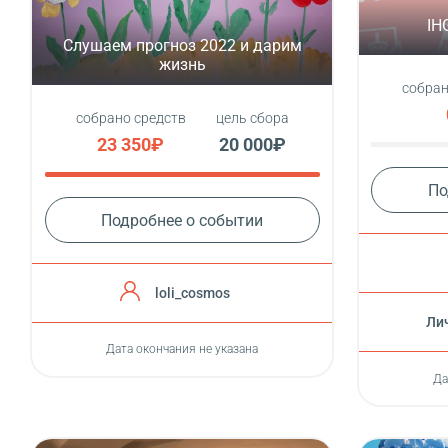
IH
Слушаем прогноз 2022 и дарим
жизнь
собран
собрано средств
цель сбора
23 350₽
20 000₽
По
Подробнее о событии
loli_cosmos
Лич
Дата окончания не указана
Да