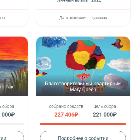
Личный вызов - 2022
ана
Дата окончания не указана
Благотворительный квартирник
то так
Mary Queen
ь сбора
собрано средств
цель сбора
 000₽
227 406₽
221 000₽
тии
Подробнее о событии