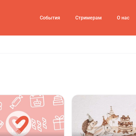
События
Стримерам
О нас