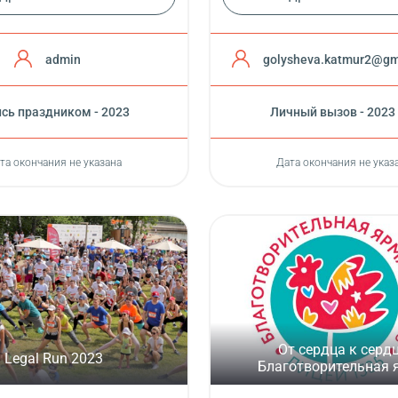
admin
golysheva.katmur2@gm
сь праздником - 2023
Личный вызов - 2023
та окончания не указана
Дата окончания не указ
От сердца к сердц
Legal Run 2023
Благотворительная я