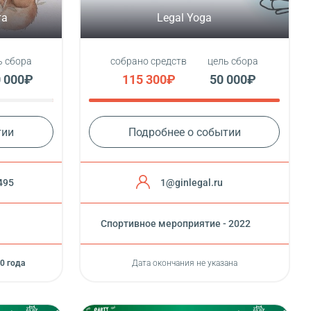
та
Legal Yoga
ь сбора
собрано средств
цель сбора
 000₽
115 300₽
50 000₽
тии
Подробнее о событии
495
1@ginlegal.ru
Cпортивное мероприятие - 2022
0 года
Дата окончания не указана