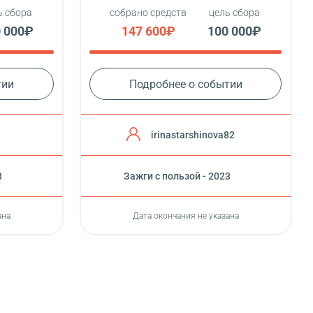
ь сбора
собрано средств
цель сбора
 000₽
147 600₽
100 000₽
тии
Подробнее о событии
irinastarshinova82
3
Зажги с пользой - 2023
ана
Дата окончания не указана