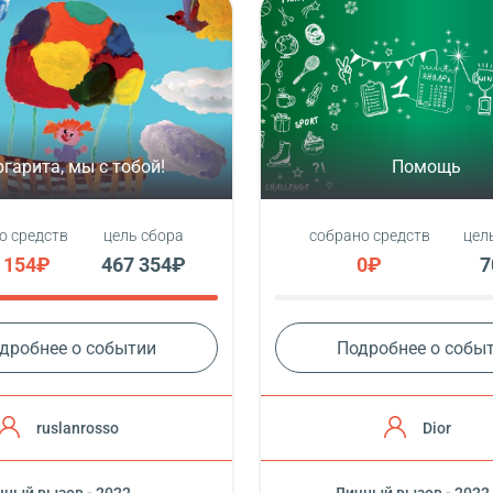
гарита, мы с тобой!
Помощь
о средств
цель сбора
собрано средств
цел
 154₽
467 354₽
0₽
7
дробнее о событии
Подробнее о собы
ruslanrosso
Dior